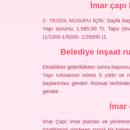
İmar çapı
2- TESCİL NÜSUFU İÇİN: Sayfa başı 
Yapı durumu 1.585,00 TL Tapu (imar
(1/1000-1/5000- 1/25000 )1.
Belediye inşaat r
Eksiklikler giderildikten sonra başvuru
Yapı ruhsatının süresi 5 yıldır ve r
başlanması gerekir. Ruhsat tarihinde
gerekir.
İmar 
İmar Çapı; İmar planları ve yönetmel
özelliklerini gösteren taslak bir belg