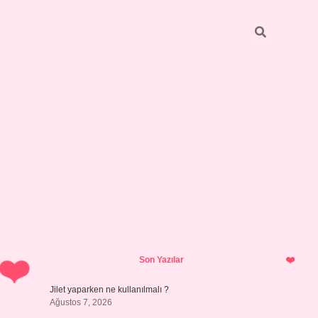
Sidebar
hiltonbet y
Son Yazılar
Jilet yaparken ne kullanılmalı ?
Ağustos 7, 2026