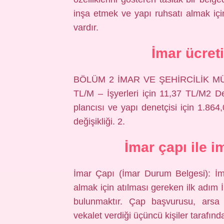
inşa etmek ve yapı ruhsatı almak içi
vardır.
İmar ücret
BÖLÜM 2 İMAR VE ŞEHİRCİLİK MÜD
TL/M – İşyerleri için 11,37 TL/M2 Den
plancısı ve yapı denetçisi için 1.864,
değişikliği. 2.
İmar çapı ile 
İmar Çapı (İmar Durum Belgesi): İm
almak için atılması gereken ilk adı
bulunmaktır. Çap başvurusu, arsa s
vekalet verdiği üçüncü kişiler tarafında