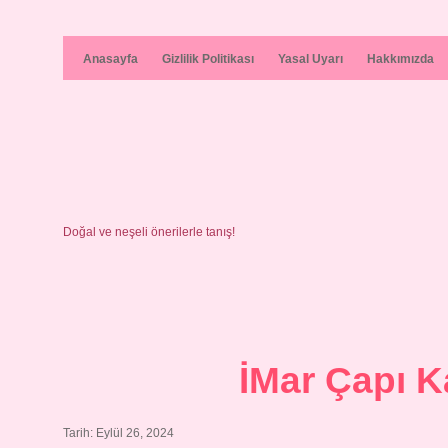
Anasayfa
Gizlilik Politikası
Yasal Uyarı
Hakkımızda
Doğal ve neşeli önerilerle tanış!
İMar Çapı 
Tarih: Eylül 26, 2024