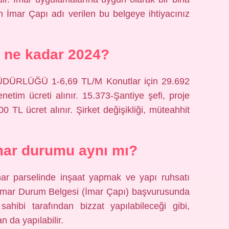
n İmar Çapı adı verilen bu belgeye ihtiyacınız
i ne kadar 2024?
ÜRLÜĞÜ 1-6,69 TL/M Konutlar için 29.692
etim ücreti alınır. 15.373-Şantiye şefi, proje
00 TL ücret alınır. Şirket değişikliği, müteahhit
imar durumu aynı mı?
ar parselinde inşaat yapmak ve yapı ruhsatı
m İmar Durum Belgesi (İmar Çapı) başvurusunda
ahibi tarafından bizzat yapılabileceği gibi,
n da yapılabilir.