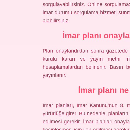
sorgulayabilirsiniz. Online sorgulama
imar durumu sorgulama hizmeti sunmakt
alabilirsiniz.
İmar planı onayl
Plan onaylandıktan sonra gazetede 
kurulu kararı ve yayın metni mu
hesaplamalardan belirlenir. Basın b
yayınlanır.
İmar planı n
İmar planları, İmar Kanunu’nun 8. 
yürürlüğe girer. Bu nedenle, planların
edilmesi gerekir. İmar planları onayl
kesinleşmesi için ilan edilmesi gerekir