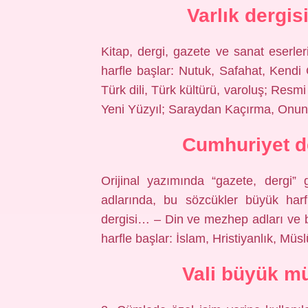
Varlık dergis
Kitap, dergi, gazete ve sanat eserle
harfle başlar: Nutuk, Safahat, Kendi
Türk dili, Türk kültürü, varoluş; Resmi
Yeni Yüzyıl; Saraydan Kaçırma, Onuncu
Cumhuriyet de
Orijinal yazımında “gazete, dergi”
adlarında, bu sözcükler büyük harf
dergisi… – Din ve mezhep adları ve bu 
harfle başlar: İslam, Hristiyanlık, Mü
Vali büyük mü