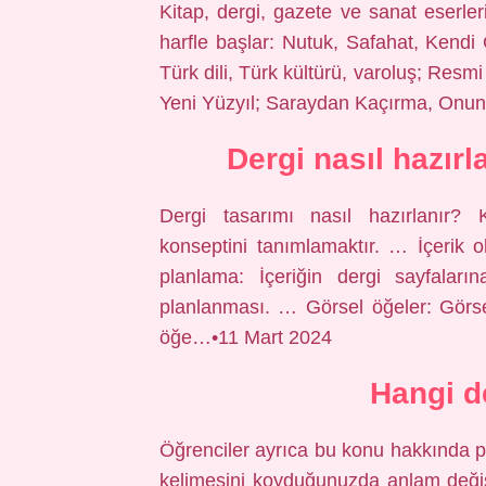
Kitap, dergi, gazete ve sanat eserle
harfle başlar: Nutuk, Safahat, Kendi
Türk dili, Türk kültürü, varoluş; Resmi
Yeni Yüzyıl; Saraydan Kaçırma, Onuncu
Dergi nasıl hazırl
Dergi tasarımı nasıl hazırlanır? 
konseptini tanımlamaktır. … İçerik ol
planlama: İçeriğin dergi sayfaların
planlanması. … Görsel öğeler: Görsel 
öğe…•11 Mart 2024
Hangi de
Öğrenciler ayrıca bu konu hakkında pra
kelimesini koyduğunuzda anlam değiş