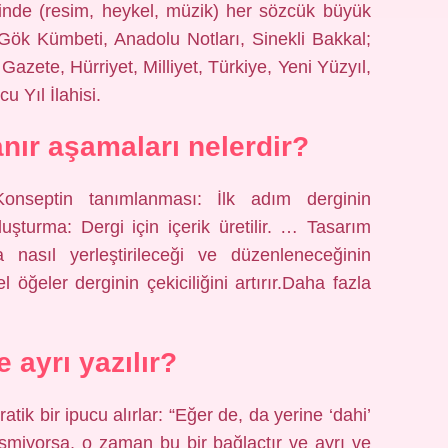
rinde (resim, heykel, müzik) her sözcük büyük
 Gök Kümbeti, Anadolu Notları, Sinekli Bakkal;
 Gazete, Hürriyet, Milliyet, Türkiye, Yeni Yüzyıl,
 Yıl İlahisi.
anır aşamaları nelerdir?
Konseptin tanımlanması: İlk adım derginin
uşturma: Dergi için içerik üretilir. … Tasarım
a nasıl yerleştirileceği ve düzenleneceğinin
öğeler derginin çekiciliğini artırır.Daha fazla
 ayrı yazılır?
tik bir ipucu alırlar: “Eğer de, da yerine ‘dahi’
miyorsa, o zaman bu bir bağlaçtır ve ayrı ve