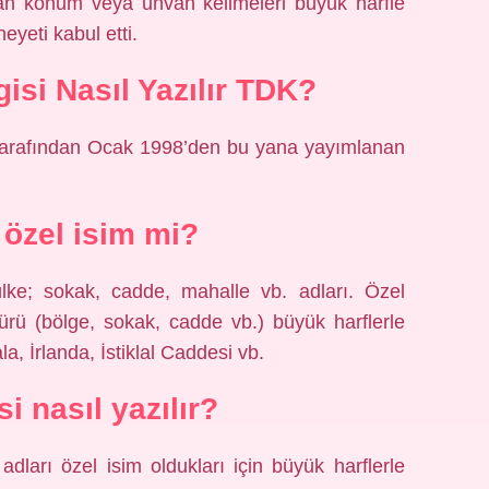
lan konum veya unvan kelimeleri büyük harfle
yeti kabul etti.
isi Nasıl Yazılır TDK?
tarafından Ocak 1998’den bu yana yayımlanan
 özel isim mi?
 ülke; sokak, cadde, mahalle vb. adları. Özel
 türü (bölge, sokak, cadde vb.) büyük harflerle
la, İrlanda, İstiklal Caddesi vb.
i nasıl yazılır?
dları özel isim oldukları için büyük harflerle