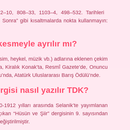
r: 2–10, 808–33, 1103–4, 498–532. Tarihleri ​​
 Sonra” gibi kısaltmalarda nokta kullanmayın:
 kesmeyle ayrılır mı?
esim, heykel, müzik vb.) adlarına eklenen çekim
k’ta, Kiralık Konak’ta, Resmî Gazete’de, Onuncu
’nda, Atatürk Uluslararası Barış Ödülü’nde.
gisi nasıl yazılır TDK?
-1912 yılları arasında Selanik’te yayımlanan
ı çıkan “Hüsün ve Şiir” dergisinin 9. sayısından
iştirilmiştir.