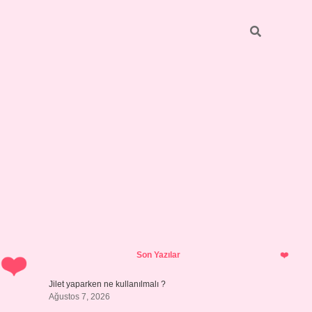
Sidebar
hiltonbet yeni giriş
tulipbet
Son Yazılar
Jilet yaparken ne kullanılmalı ?
Ağustos 7, 2026