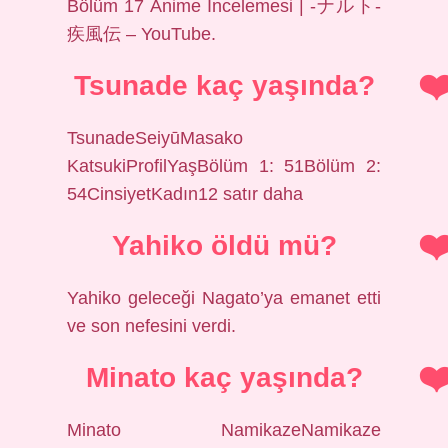
Bölüm 17 Anime İncelemesi | -ナルト-
疾風伝 – YouTube.
Tsunade kaç yaşında?
TsunadeSeiyūMasako
KatsukiProfilYaşBölüm 1: 51Bölüm 2:
54CinsiyetKadın12 satır daha
Yahiko öldü mü?
Yahiko geleceği Nagato’ya emanet etti
ve son nefesini verdi.
Minato kaç yaşında?
Minato NamikazeNamikaze