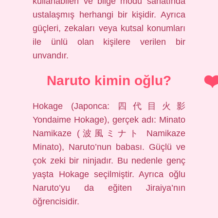
kullanabilen ve bilge modu sanatında
ustalaşmış herhangi bir kişidir. Ayrıca
güçleri, zekaları veya kutsal konumları
ile ünlü olan kişilere verilen bir
unvandır.
Naruto kimin oğlu?
Hokage (Japonca: 四代目火影
Yondaime Hokage), gerçek adı: Minato
Namikaze (波風ミナト Namikaze
Minato), Naruto’nun babası. Güçlü ve
çok zeki bir ninjadır. Bu nedenle genç
yaşta Hokage seçilmiştir. Ayrıca oğlu
Naruto’yu da eğiten Jiraiya’nın
öğrencisidir.