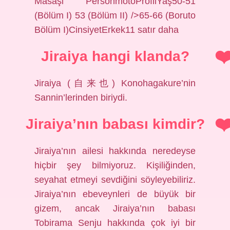
Masaşi PersonmotoProfilYaş50-51
(Bölüm I) 53 (Bölüm II) />65-66 (Boruto
Bölüm I)CinsiyetErkek11 satır daha
Jiraiya hangi klanda?
Jiraiya (自来也) Konohagakure’nin
Sannin’lerinden biriydi.
Jiraiya’nın babası kimdir?
Jiraiya’nın ailesi hakkında neredeyse
hiçbir şey bilmiyoruz. Kişiliğinden,
seyahat etmeyi sevdiğini söyleyebiliriz.
Jiraiya’nın ebeveynleri de büyük bir
gizem, ancak Jiraiya’nın babası
Tobirama Senju hakkında çok iyi bir