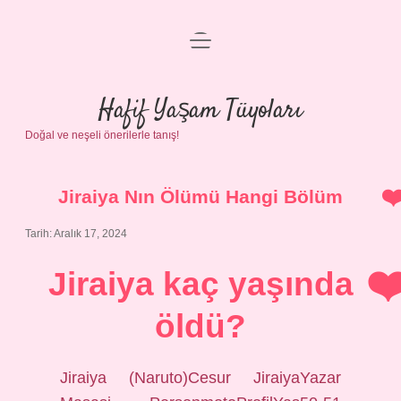
menüyü
Anasayfa
aç
Gizlilik Politikası
Hafif Yaşam Tüyoları
Doğal ve neşeli önerilerle tanış!
Yasal Uyarı
Hakkımızda
Jiraiya Nın Ölümü Hangi Bölüm
Tarih: Aralık 17, 2024
Jiraiya kaç yaşında
öldü?
Jiraiya (Naruto)Cesur JiraiyaYazar