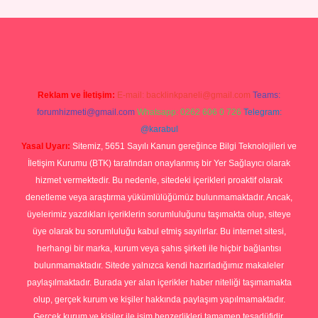
eni giriş
tulipbet
Reklam ve İletişim:
E-mail:
backlinkpaneli@gmail.com
Teams:
forumhizmeti@gmail.com
Whatsapp: 0262 606 0 726
Telegram:
@karabul
Yasal Uyarı:
Sitemiz, 5651 Sayılı Kanun gereğince Bilgi Teknolojileri ve
İletişim Kurumu (BTK) tarafından onaylanmış bir Yer Sağlayıcı olarak
hizmet vermektedir. Bu nedenle, sitedeki içerikleri proaktif olarak
denetleme veya araştırma yükümlülüğümüz bulunmamaktadır. Ancak,
üyelerimiz yazdıkları içeriklerin sorumluluğunu taşımakta olup, siteye
üye olarak bu sorumluluğu kabul etmiş sayılırlar. Bu internet sitesi,
herhangi bir marka, kurum veya şahıs şirketi ile hiçbir bağlantısı
bulunmamaktadır. Sitede yalnızca kendi hazırladığımız makaleler
paylaşılmaktadır. Burada yer alan içerikler haber niteliği taşımamakta
olup, gerçek kurum ve kişiler hakkında paylaşım yapılmamaktadır.
Gerçek kurum ve kişiler ile isim benzerlikleri tamamen tesadüfidir.