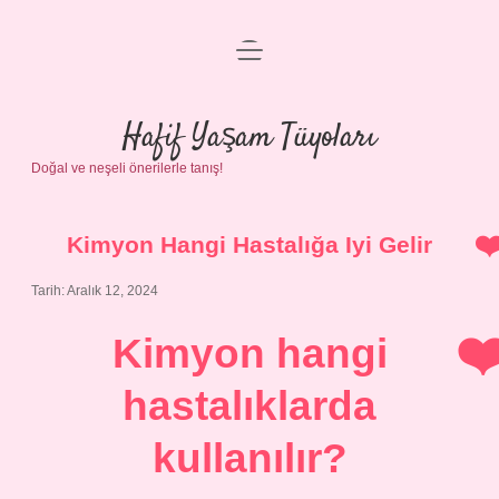
menüyü
Anasayfa
aç
Gizlilik Politikası
Hafif Yaşam Tüyoları
Doğal ve neşeli önerilerle tanış!
Yasal Uyarı
Hakkımızda
Kimyon Hangi Hastalığa Iyi Gelir
Tarih: Aralık 12, 2024
Kimyon hangi
hastalıklarda
kullanılır?