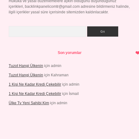
Hukuka ve yasal düzenlemelere aykırı olduğunu düşündüğünüz
içerikleri,
backlinkpanelicomtr@gmail.com
adresine bildirmeniz halinde,
ilgili içerikler yasal süre içerisinde sitemizden kaldırılacaktır.
Arama
Son yorumlar
Tuzot Hangi Ülkenin
için
admin
Tuzot Hangi Ülkenin
için
Kahraman
1 Kişi Ne Kadar Kredi Çekebilir
için
admin
1 Kişi Ne Kadar Kredi Çekebilir
için
İsmail
Ülke Tv Yeni Sahibi Kim
için
admin