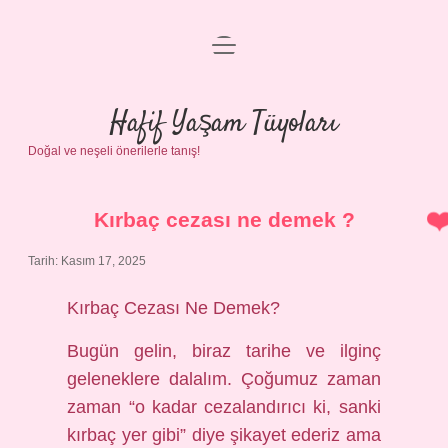
menüyü
Anasayfa
aç
Gizlilik Politikası
Hafif Yaşam Tüyoları
Doğal ve neşeli önerilerle tanış!
Yasal Uyarı
Hakkımızda
Kırbaç cezası ne demek ?
Tarih: Kasım 17, 2025
Kırbaç Cezası Ne Demek?
Bugün gelin, biraz tarihe ve ilginç
geleneklere dalalım. Çoğumuz zaman
zaman “o kadar cezalandırıcı ki, sanki
kırbaç yer gibi” diye şikayet ederiz ama