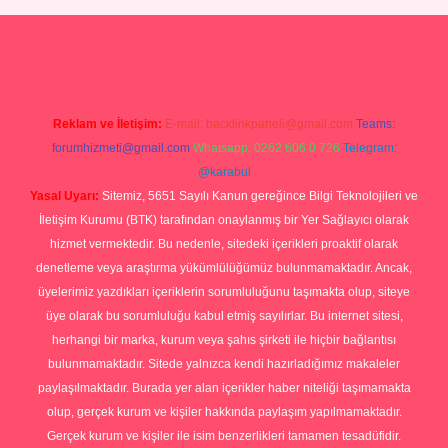
i giriş
tulipbet
Reklam ve İletişim:
E-mail:
backlinkpaneli@gmail.com
Teams:
forumhizmeti@gmail.com
Whatsapp: 0262 606 0 726
Telegram:
@karabul
Yasal Uyarı:
Sitemiz, 5651 Sayılı Kanun gereğince Bilgi Teknolojileri ve
İletişim Kurumu (BTK) tarafından onaylanmış bir Yer Sağlayıcı olarak
hizmet vermektedir. Bu nedenle, sitedeki içerikleri proaktif olarak
denetleme veya araştırma yükümlülüğümüz bulunmamaktadır. Ancak,
üyelerimiz yazdıkları içeriklerin sorumluluğunu taşımakta olup, siteye
üye olarak bu sorumluluğu kabul etmiş sayılırlar. Bu internet sitesi,
herhangi bir marka, kurum veya şahıs şirketi ile hiçbir bağlantısı
bulunmamaktadır. Sitede yalnızca kendi hazırladığımız makaleler
paylaşılmaktadır. Burada yer alan içerikler haber niteliği taşımamakta
olup, gerçek kurum ve kişiler hakkında paylaşım yapılmamaktadır.
Gerçek kurum ve kişiler ile isim benzerlikleri tamamen tesadüfidir.