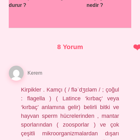
durur ?
nedir ?
8 Yorum
Kerem
Kirpikler . Kamçı ( / fləˈdʒɛləm / ; çoğul
: flagella ) ( Latince ‘kırbaç’ veya
‘kırbaç’ anlamına gelir) belirli bitki ve
hayvan sperm hücrelerinden , mantar
sporlarından ( zoosporlar ) ve çok
çeşitli mikroorganizmalardan dışarı