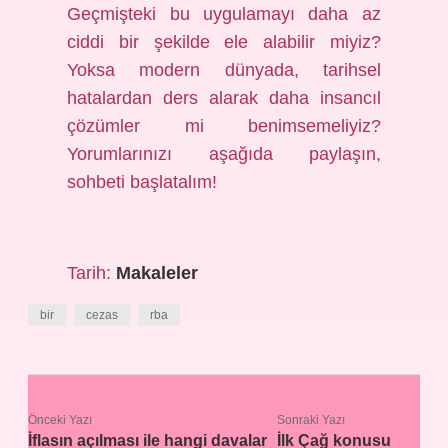
Geçmişteki bu uygulamayı daha az
ciddi bir şekilde ele alabilir miyiz?
Yoksa modern dünyada, tarihsel
hatalardan ders alarak daha insancıl
çözümler mi benimsemeliyiz?
Yorumlarınızı aşağıda paylaşın,
sohbeti başlatalım!
Tarih:
Makaleler
bir
cezas
rba
Önceki Yazı
Sonraki Yazı
İflasın açılması ile hangi davalar
İlk Çağ konusu