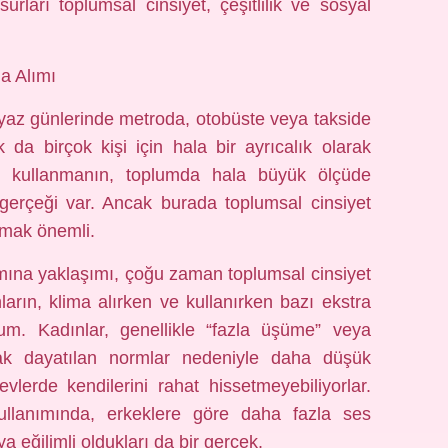
rları toplumsal cinsiyet, çeşitlilik ve sosyal
ma Alımı
k yaz günlerinde metroda, otobüste veya takside
da birçok kişi için hala bir ayrıcalık olarak
e kullanmanın, toplumda hala büyük ölçüde
 gerçeği var. Ancak burada toplumsal cinsiyet
rmak önemli.
ımına yaklaşımı, çoğu zaman toplumsal cinsiyet
ınların, klima alırken ve kullanırken bazı ekstra
orum. Kadınlar, genellikle “fazla üşüme” veya
arak dayatılan normlar nedeniyle daha düşük
vlerde kendilerini rahat hissetmeyebiliyorlar.
ullanımında, erkeklere göre daha fazla ses
 eğilimli oldukları da bir gerçek.