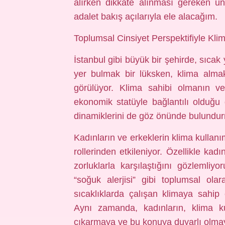
alırken dikkate alınması gereken unsu
adalet bakış açılarıyla ele alacağım.
Toplumsal Cinsiyet Perspektifiyle Kli
İstanbul gibi büyük bir şehirde, sıca
yer bulmak bir lüksken, klima almak 
görülüyor. Klima sahibi olmanın v
ekonomik statüyle bağlantılı olduğu
dinamiklerini de göz önünde bulundu
Kadınların ve erkeklerin klima kullan
rollerinden etkileniyor. Özellikle kad
zorluklarla karşılaştığını gözlemliy
“soğuk alerjisi” gibi toplumsal ol
sıcaklıklarda çalışan klimaya sahip e
Aynı zamanda, kadınların, klima k
çıkarmaya ve bu konuya duyarlı olmaya