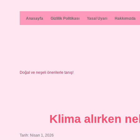
Anasayfa
Gizlilik Politikası
Yasal Uyarı
Hakkımızda
Doğal ve neşeli önerilerle tanış!
Klima alırken ne
Tarih: Nisan 1, 2026