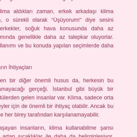
lima aldıkları zaman, erkek arkadaşı klima
, o sürekli olarak “Üşüyorum!” diye sesini
r erkekler, soğuk hava konusunda daha az
ımında genellikle daha az talepkar oluyorlar.
kullanımı ve bu konuda yapılan seçimlerde daha
arın İhtiyaçları
ken bir diğer önemli husus da, herkesin bu
amayacağı gerçeği. İstanbul gibi büyük bir
tülerden gelen insanlar var. Klima, sadece orta
reyler için de önemli bir ihtiyaç olabilir. Ancak bu
le her birey tarafından karşılanamayabilir.
yaşayan insanların, klima kullanabilme şansı
e artan sıcaklıklar ile daha da belirginleşiyor.