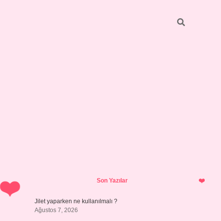
Sidebar
hiltonbet y
Son Yazılar
Jilet yaparken ne kullanılmalı ?
Ağustos 7, 2026