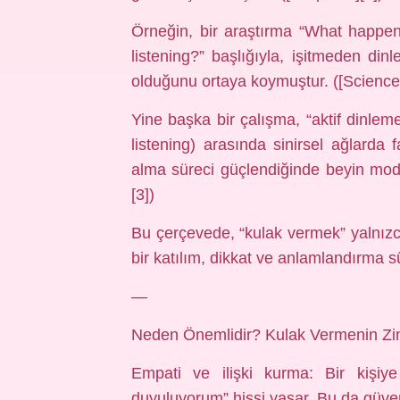
Örneğin, bir araştırma “What happe
listening?” başlığıyla, işitmeden din
olduğunu ortaya koymuştur. ([ScienceD
Yine başka bir çalışma, “aktif dinleme
listening) arasında sinirsel ağlarda f
alma süreci güçlendiğinde beyin modül
[3])
Bu çerçevede, “kulak vermek” yalnızca
bir katılım, dikkat ve anlamlandırma sü
—
Neden Önemlidir? Kulak Vermenin Zinc
Empati ve ilişki kurma: Bir kişiy
duyuluyorum” hissi yaşar. Bu da güven