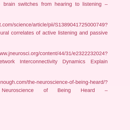
brain switches from hearing to listening –
om/science/article/pii/S1389041725000749?
ral correlates of active listening and passive
i.org/content/44/31/e2322232024?
twork Interconnectivity Dynamics Explain
.com/the-neuroscience-of-being-heard/?
he Neuroscience of Being Heard –