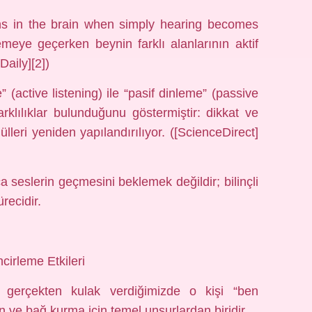
ns in the brain when simply hearing becomes
lemeye geçerken beynin farklı alanlarının aktif
aily][2])
” (active listening) ile “pasif dinleme” (passive
arklılıklar bulunduğunu göstermiştir: dikkat ve
leri yeniden yapılandırılıyor. ([ScienceDirect]
 seslerin geçmesini beklemek değildir; bilinçli
recidir.
irleme Etkileri
e gerçekten kulak verdiğimizde o kişi “ben
 ve bağ kurma için temel unsurlardan biridir.