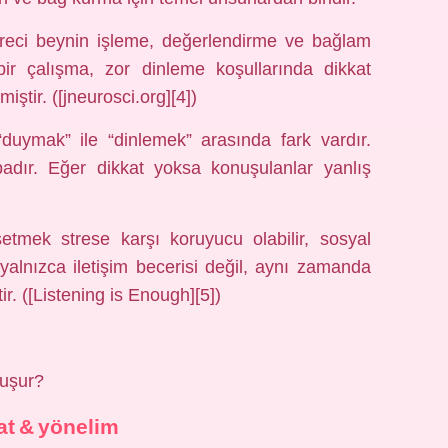
üreci beynin işleme, değerlendirme ve bağlam
 bir çalışma, zor dinleme koşullarında dikkat
iştir. ([jneurosci.org][4])
duymak” ile “dinlemek” arasında fark vardır.
adır. Eğer dikkat yoksa konuşulanlar yanlış
ssetmek strese karşı koruyucu olabilir, sosyal
, yalnızca iletişim becerisi değil, aynı zamanda
r. ([Listening is Enough][5])
luşur?
at & yönelim