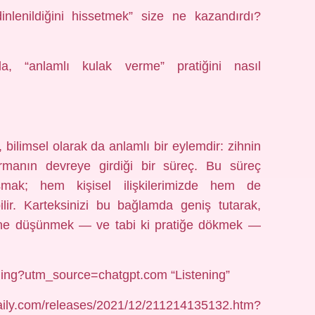
inlenildiğini hissetmek” size ne kazandırdı?
da, “anlamlı kulak verme” pratiğini nasıl
bilimsel olarak da anlamlı bir eylemdir: zihnin
rmanın devreye girdiği bir süreç. Bu süreç
ışmak; hem kişisel ilişkilerimizde hem de
bilir. Karteksinizi bu bağlamda geniş tutarak,
ine düşünmek — ve tabi ki pratiğe dökmek —
stening?utm_source=chatgpt.com “Listening”
com/releases/2021/12/211214135132.htm?