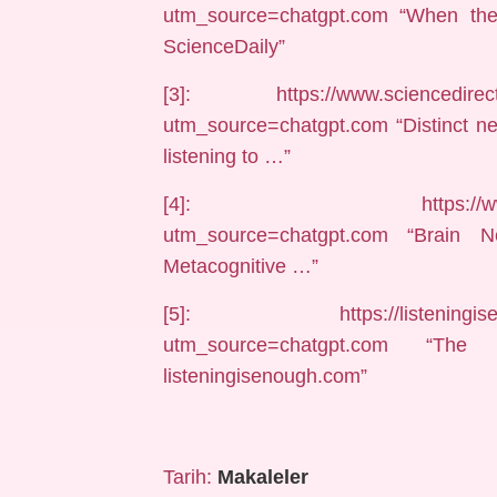
utm_source=chatgpt.com “When the 
ScienceDaily”
[3]: https://www.sciencedirect.c
utm_source=chatgpt.com “Distinct neu
listening to …”
[4]: https://www.jneurosc
utm_source=chatgpt.com “Brain Ne
Metacognitive …”
[5]: https://listeningisenough
utm_source=chatgpt.com “T
listeningisenough.com”
Tarih:
Makaleler