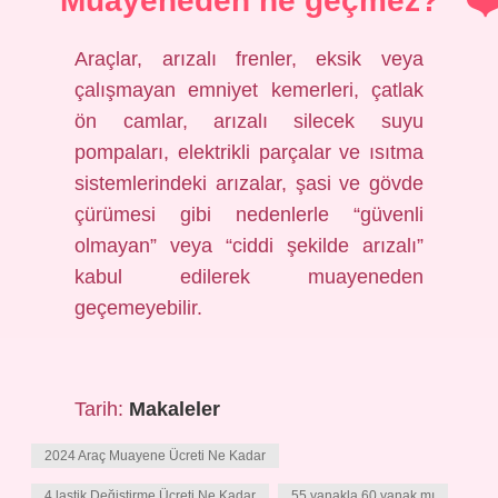
Muayeneden ne geçmez?
Araçlar, arızalı frenler, eksik veya
çalışmayan emniyet kemerleri, çatlak
ön camlar, arızalı silecek suyu
pompaları, elektrikli parçalar ve ısıtma
sistemlerindeki arızalar, şasi ve gövde
çürümesi gibi nedenlerle “güvenli
olmayan” veya “ciddi şekilde arızalı”
kabul edilerek muayeneden
geçemeyebilir.
Tarih:
Makaleler
2024 Araç Muayene Ücreti Ne Kadar
4 lastik Değiştirme Ücreti Ne Kadar
55 yanakla 60 yanak mı