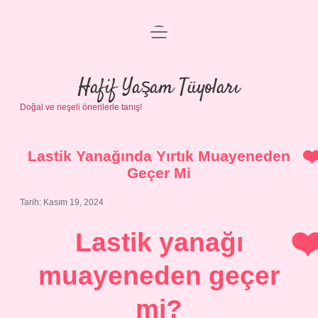
menüyü
Anasayfa
aç
Gizlilik Politikası
Hafif Yaşam Tüyoları
Doğal ve neşeli önerilerle tanış!
Yasal Uyarı
Hakkımızda
Lastik Yanağında Yırtık Muayeneden
Geçer Mi
Tarih: Kasım 19, 2024
Lastik yanağı
muayeneden geçer
mi?