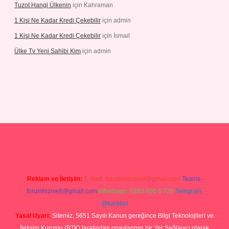
Tuzot Hangi Ülkenin
için
Kahraman
1 Kişi Ne Kadar Kredi Çekebilir
için
admin
1 Kişi Ne Kadar Kredi Çekebilir
için
İsmail
Ülke Tv Yeni Sahibi Kim
için
admin
yeni giriş
tulipbet
Reklam ve İletişim:
E-mail:
backlinkpaneli@gmail.com
Teams:
forumhizmeti@gmail.com
Whatsapp: 0262 606 0 726
Telegram:
@karabul
Yasal Uyarı:
Sitemiz, 5651 Sayılı Kanun gereğince Bilgi Teknolojileri ve
İletişim Kurumu (BTK) tarafından onaylanmış bir Yer Sağlayıcı olarak