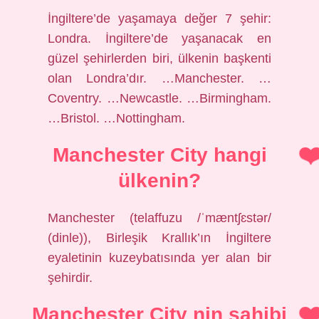
İngiltere’de yaşamaya değer 7 şehir:
Londra. İngiltere’de yaşanacak en
güzel şehirlerden biri, ülkenin başkenti
olan Londra’dır. …Manchester. …
Coventry. …Newcastle. …Birmingham.
…Bristol. …Nottingham.
Manchester City hangi
ülkenin?
Manchester (telaffuzu /ˈmæntʃɛstər/
(dinle)), Birleşik Krallık’ın İngiltere
eyaletinin kuzeybatısında yer alan bir
şehirdir.
Manchester City nin sahibi