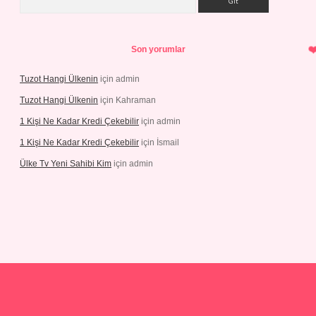
Son yorumlar
Tuzot Hangi Ülkenin
için
admin
Tuzot Hangi Ülkenin
için
Kahraman
1 Kişi Ne Kadar Kredi Çekebilir
için
admin
1 Kişi Ne Kadar Kredi Çekebilir
için
İsmail
Ülke Tv Yeni Sahibi Kim
için
admin
 yeni giriş
tulipbet