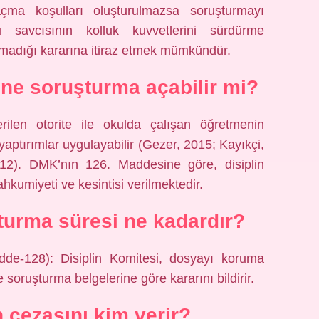
ma koşulları oluşturulmazsa soruşturmayı
savcısının kolluk kuvvetlerini sürdürme
lmadığı kararına itiraz etmek mümkündür.
e soruşturma açabilir mi?
ilen otorite ile okulda çalışan öğretmenin
aptırımlar uygulayabilir (Gezer, 2015; Kayıkçi,
2). DMK’nın 126. Maddesine göre, disiplin
kumiyeti ve kesintisi verilmektedir.
urma süresi ne kadardır?
e-128): Disiplin Komitesi, dosyayı koruma
e soruşturma belgelerine göre kararını bildirir.
n cezasını kim verir?