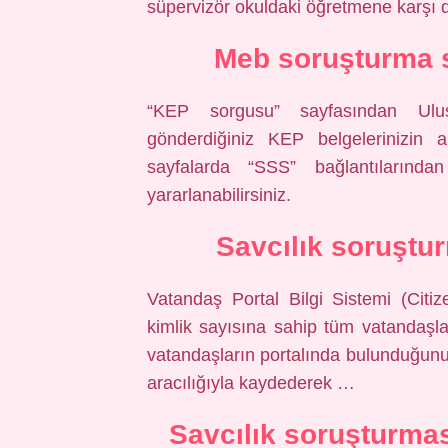
süpervizör okuldaki öğretmene karşı di
Meb soruşturma s
“KEP sorgusu” sayfasından Ulus
gönderdiğiniz KEP belgelerinizin akışı
sayfalarda “SSS” bağlantılarınd
yararlanabilirsiniz.
Savcılık soruştur
Vatandaş Portal Bilgi Sistemi (Citi
kimlik sayısına sahip tüm vatandaşları
vatandaşların portalında bulunduğunuz 
aracılığıyla kaydederek …
Savcılık soruşturmas