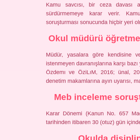
Kamu savcısı, bir ceza davası aç
sürdürmemeye karar verir. Kamu 
soruşturması sonucunda hiçbir yeri o
Okul müdürü öğretmen
Müdür, yasalara göre kendisine ver
istenmeyen davranışlarına karşı bazı y
Özdemı ve ÖziLıM, 2016; ünal, 201
denetim makamlarına ayın uyarısı, mah
Meb inceleme soruşt
Karar Dönemi (Kanun No. 657 Madd
tarihinden itibaren 30 (otuz) gün içind
Okulda disipli