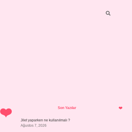
Sidebar
hiltonbet y
Son Yazılar
Jilet yaparken ne kullanılmalı ?
Ağustos 7, 2026