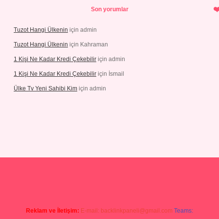
Son yorumlar
Tuzot Hangi Ülkenin
için
admin
Tuzot Hangi Ülkenin
için
Kahraman
1 Kişi Ne Kadar Kredi Çekebilir
için
admin
1 Kişi Ne Kadar Kredi Çekebilir
için
İsmail
Ülke Tv Yeni Sahibi Kim
için
admin
yeni giriş
tulipbet
Reklam ve İletişim:
E-mail:
backlinkpaneli@gmail.com
Teams: