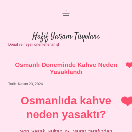
menüyü
Anasayfa
aç
Gizlilik Politikası
Hafif Yaşam Tüyoları
Doğal ve neşeli önerilerle tanış!
Yasal Uyarı
Hakkımızda
Osmanlı Döneminde Kahve Neden
Yasaklandı
Tarih: Kasım 23, 2024
Osmanlıda kahve
neden yasaktı?
Son yasak Sultan IV. Murat tarafından