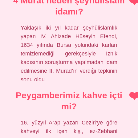
4 Murat neden şeyhülislam
idamı?
Yaklaşık iki yıl kadar şeyhülislamlık
yapan IV. Ahizade Hüseyin Efendi,
1634 yılında Bursa yolundaki karları
temizlemediği gerekçesiyle İznik
kadısının soruşturma yapılmadan idam
edilmesine II. Murad’ın verdiği tepkinin
sonu oldu.
Peygamberimiz kahve içti
mi?
16. yüzyıl Arap yazarı Ceziri’ye göre
kahveyi ilk içen kişi, ez-Zebhani