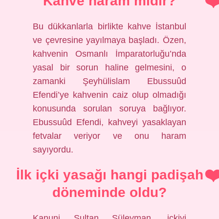
Kahve haram mıdır?
Bu dükkanlarla birlikte kahve İstanbul
ve çevresine yayılmaya başladı. Özen,
kahvenin Osmanlı İmparatorluğu’nda
yasal bir sorun haline gelmesini, o
zamanki Şeyhülislam Ebussuûd
Efendi’ye kahvenin caiz olup olmadığı
konusunda sorulan soruya bağlıyor.
Ebussuûd Efendi, kahveyi yasaklayan
fetvalar veriyor ve onu haram
sayıyordu.
İlk içki yasağı hangi padişah
döneminde oldu?
Kanuni Sultan Süleyman, içkiyi