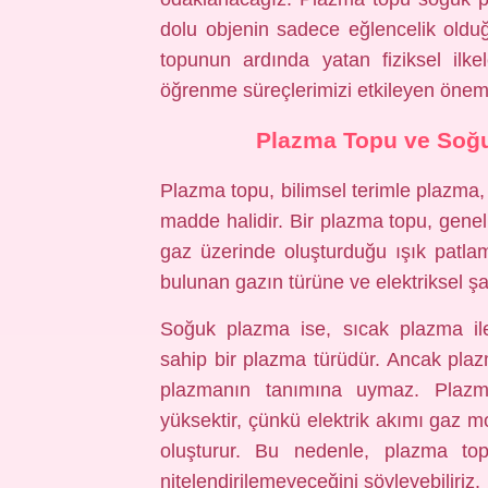
dolu objenin sadece eğlencelik old
topunun ardında yatan fiziksel ilk
öğrenme süreçlerimizi etkileyen öneml
Plazma Topu ve Soğu
Plazma topu, bilimsel terimle plazma,
madde halidir. Bir plazma topu, genelli
gaz üzerinde oluşturduğu ışık patlama
bulunan gazın türüne ve elektriksel şa
Soğuk plazma ise, sıcak plazma ile 
sahip bir plazma türüdür. Ancak plaz
plazmanın tanımına uymaz. Plazma
yüksektir, çünkü elektrik akımı gaz mo
oluşturur. Bu nedenle, plazma t
nitelendirilemeyeceğini söyleyebiliriz.