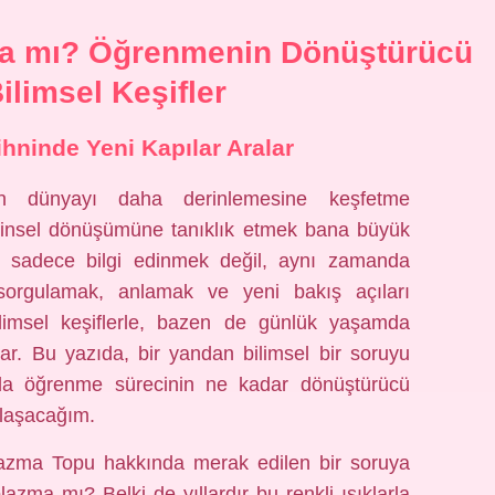
a mı? Öğrenmenin Dönüştürücü
ilimsel Keşifler
hninde Yeni Kapılar Aralar
imin dünyayı daha derinlemesine keşfetme
 zihinsel dönüşümüne tanıklık etmek bana büyük
, sadece bilgi edinmek değil, aynı zamanda
sorgulamak, anlamak ve yeni bakış açıları
bilimsel keşiflerle, bazen de günlük yaşamda
lar. Bu yazıda, bir yandan bilimsel bir soruyu
 da öğrenme sürecinin ne kadar dönüştürücü
ylaşacağım.
azma Topu hakkında merak edilen bir soruya
zma mı? Belki de yıllardır bu renkli ışıklarla