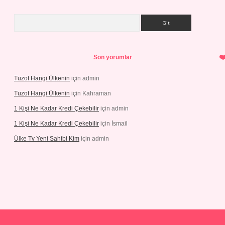
Arama
Son yorumlar
Tuzot Hangi Ülkenin
için
admin
Tuzot Hangi Ülkenin
için
Kahraman
1 Kişi Ne Kadar Kredi Çekebilir
için
admin
1 Kişi Ne Kadar Kredi Çekebilir
için
İsmail
Ülke Tv Yeni Sahibi Kim
için
admin
 yeni giriş
tulipbet