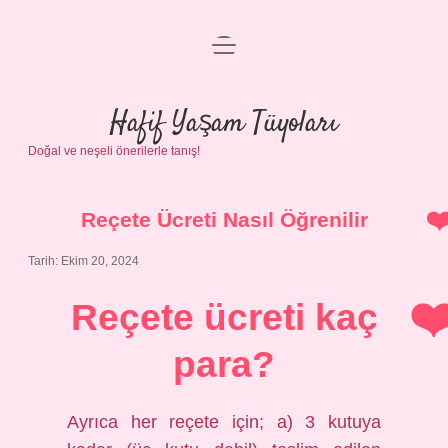
menüyü
Anasayfa
aç
Gizlilik Politikası
Hafif Yaşam Tüyoları
Doğal ve neşeli önerilerle tanış!
Yasal Uyarı
Hakkımızda
Reçete Ücreti Nasıl Öğrenilir
Tarih: Ekim 20, 2024
Reçete ücreti kaç
para?
Ayrıca her reçete için; a) 3 kutuya