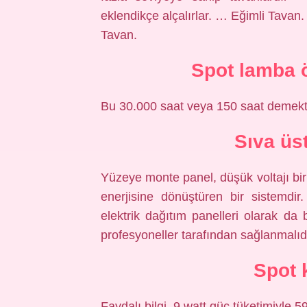
eklendikçe alçalırlar. … Eğimli Tava
Tavan.
Spot lamba 
Bu 30.000 saat veya 150 saat demekti
Sıva üs
Yüzeye monte panel, düşük voltajı bir
enerjisine dönüştüren bir sistemdi
elektrik dağıtım panelleri olarak da b
profesyoneller tarafından sağlanmalıdı
Spot 
Faydalı bilgi. 9 watt güç tüketimiyle 59