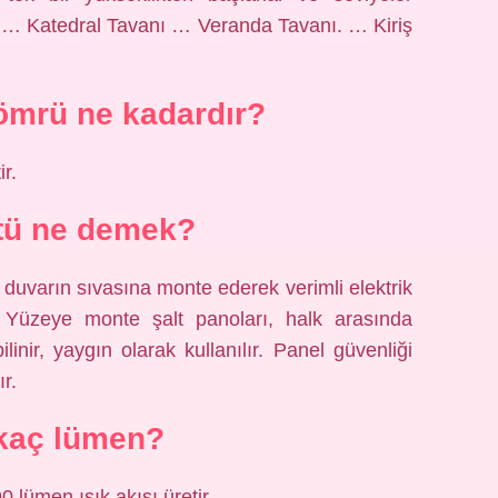
n. … Katedral Tavanı … Veranda Tavanı. … Kiriş
ömrü ne kadardır?
r.
tü ne demek?
 duvarın sıvasına monte ederek verimli elektrik
r. Yüzeye monte şalt panoları, halk arasında
ilinir, yaygın olarak kullanılır. Panel güvenliği
r.
kaç lümen?
0 lümen ışık akısı üretir.