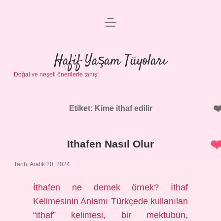
menüyü
Anasayfa
aç
Gizlilik Politikası
Hafif Yaşam Tüyoları
Doğal ve neşeli önerilerle tanış!
Yasal Uyarı
Hakkımızda
Etiket:
Kime ithaf edilir
Ithafen Nasıl Olur
Tarih: Aralık 20, 2024
İthafen ne demek örnek? İthaf
Kelimesinin Anlamı Türkçede kullanılan
“ithaf” kelimesi, bir mektubun,