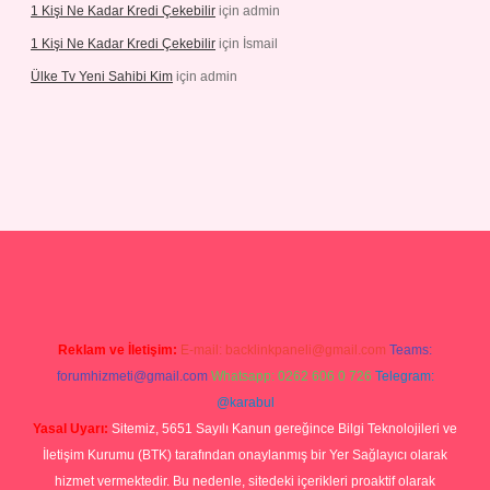
1 Kişi Ne Kadar Kredi Çekebilir
için
admin
1 Kişi Ne Kadar Kredi Çekebilir
için
İsmail
Ülke Tv Yeni Sahibi Kim
için
admin
hiltonbet yeni giriş
tulipbet
Reklam ve İletişim:
E-mail:
backlinkpaneli@gmail.com
Teams:
forumhizmeti@gmail.com
Whatsapp: 0262 606 0 726
Telegram:
@karabul
Yasal Uyarı:
Sitemiz, 5651 Sayılı Kanun gereğince Bilgi Teknolojileri ve
İletişim Kurumu (BTK) tarafından onaylanmış bir Yer Sağlayıcı olarak
hizmet vermektedir. Bu nedenle, sitedeki içerikleri proaktif olarak