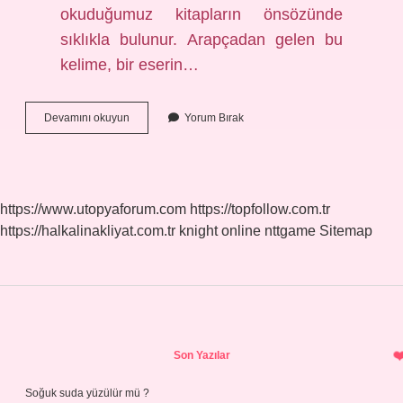
okuduğumuz kitapların önsözünde
sıklıkla bulunur. Arapçadan gelen bu
kelime, bir eserin…
Ithafen
Devamını okuyun
Yorum Bırak
Nasıl
Olur
https://www.utopyaforum.com
https://topfollow.com.tr
https://halkalinakliyat.com.tr
knight online
nttgame
Sitemap
Sidebar
Son Yazılar
Soğuk suda yüzülür mü ?