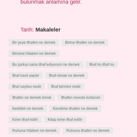
bulunmak anlamına gelir.
Tarih:
Makaleler
Bir şeye ithafen ne demek
Birine ithafen ne demek
Birisine hitaben ne demek
Bu şarkıyı sana ithaf ediyorum ne demek
İthaf mı ithaf mı
İthaf nasıl yapılır
İthaf olmak ne demek
İthaf sayfası nedir
İthaf tahmini nedir
İthafen ne demek örnek
İthafen nerede kullanılır
İvedilikli ne demek
Kendime ithafen ne demek
Kime ithaf edilir
Kitap kime ithaf edilir
Ruhuna hitaben ne demek
Ruhuna ithafen ne demek