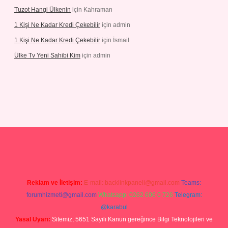
Tuzot Hangi Ülkenin
için
Kahraman
1 Kişi Ne Kadar Kredi Çekebilir
için
admin
1 Kişi Ne Kadar Kredi Çekebilir
için
İsmail
Ülke Tv Yeni Sahibi Kim
için
admin
onbet yeni giriş
tulipbet
Reklam ve İletişim:
E-mail:
backlinkpaneli@gmail.com
Teams:
forumhizmeti@gmail.com
Whatsapp: 0262 606 0 726
Telegram:
@karabul
Yasal Uyarı:
Sitemiz, 5651 Sayılı Kanun gereğince Bilgi Teknolojileri ve