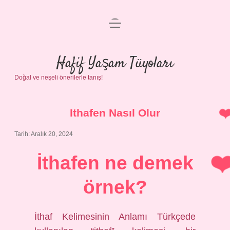
menüyü
Anasayfa
aç
Gizlilik Politikası
Hafif Yaşam Tüyoları
Doğal ve neşeli önerilerle tanış!
Yasal Uyarı
Hakkımızda
Ithafen Nasıl Olur
Tarih: Aralık 20, 2024
İthafen ne demek
örnek?
İthaf Kelimesinin Anlamı Türkçede