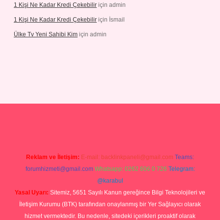
1 Kişi Ne Kadar Kredi Çekebilir
için
admin
1 Kişi Ne Kadar Kredi Çekebilir
için
İsmail
Ülke Tv Yeni Sahibi Kim
için
admin
tulipbet
Reklam ve İletişim:
E-mail:
backlinkpaneli@gmail.com
Teams:
forumhizmeti@gmail.com
Whatsapp: 0262 606 0 726
Telegram:
@karabul
Yasal Uyarı:
Sitemiz, 5651 Sayılı Kanun gereğince Bilgi Teknolojileri ve
İletişim Kurumu (BTK) tarafından onaylanmış bir Yer Sağlayıcı olarak
hizmet vermektedir. Bu nedenle, sitedeki içerikleri proaktif olarak