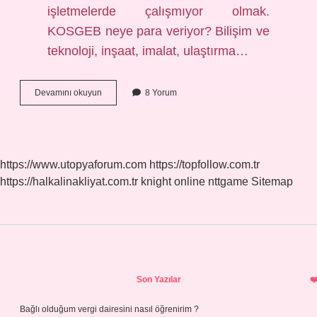
işletmelerde çalışmıyor olmak.
KOSGEB neye para veriyor? Bilişim ve
teknoloji, inşaat, imalat, ulaştırma…
Kosgeb
Devamını okuyun
8 Yorum
Ne
Anlama
Gelir
https://www.utopyaforum.com
https://topfollow.com.tr
https://halkalinakliyat.com.tr
knight online
nttgame
Sitemap
Sidebar
Son Yazılar
Bağlı olduğum vergi dairesini nasıl öğrenirim ?