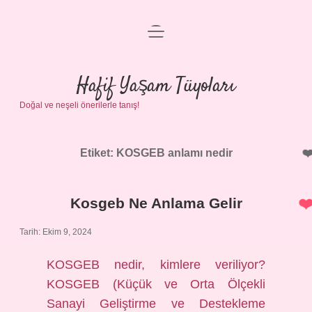
menüyü
Anasayfa
aç
Gizlilik Politikası
Hafif Yaşam Tüyoları
Doğal ve neşeli önerilerle tanış!
Yasal Uyarı
Hakkımızda
Etiket:
KOSGEB anlamı nedir
Kosgeb Ne Anlama Gelir
Tarih: Ekim 9, 2024
KOSGEB nedir, kimlere veriliyor?
KOSGEB (Küçük ve Orta Ölçekli
Sanayi Geliştirme ve Destekleme