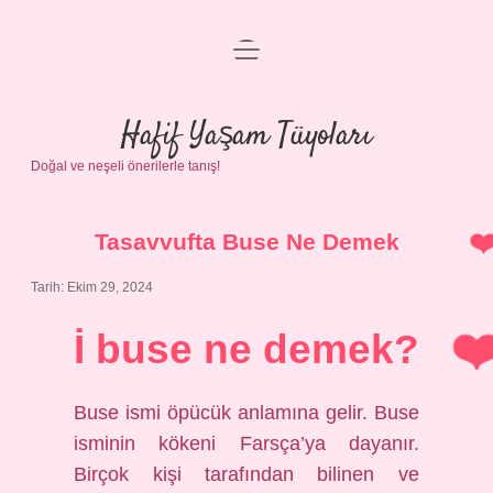
menüyü
Anasayfa
aç
Gizlilik Politikası
Hafif Yaşam Tüyoları
Doğal ve neşeli önerilerle tanış!
Yasal Uyarı
Hakkımızda
Tasavvufta Buse Ne Demek
Tarih: Ekim 29, 2024
İ buse ne demek?
Buse ismi öpücük anlamına gelir. Buse
isminin kökeni Farsça’ya dayanır.
Birçok kişi tarafından bilinen ve