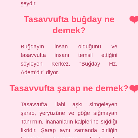
şeydir.
Tasavvufta buğday ne
demek?
Buğdayın insan olduğunu ve
tasavvufta insanı temsil ettiğini
söyleyen Kerkez, “Buğday Hz.
Adem’dir” diyor.
Tasavvufta şarap ne demek?
Tasavvufta, ilahi aşkı simgeleyen
şarap, yeryüzüne ve göğe sığmayan
Tanrı’nın, inananların kalplerine sığdığı
fikridir. Şarap aynı zamanda birliğin