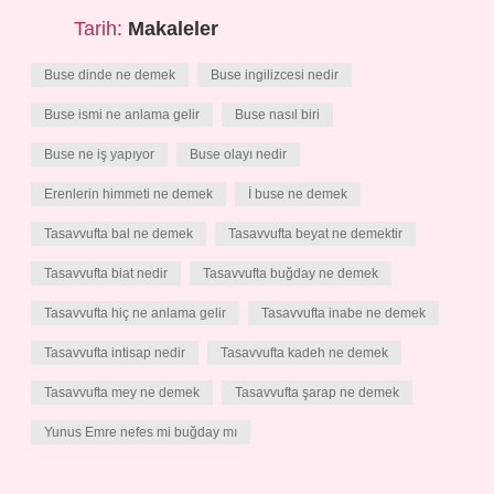
Tarih:
Makaleler
Buse dinde ne demek
Buse ingilizcesi nedir
Buse ismi ne anlama gelir
Buse nasıl biri
Buse ne iş yapıyor
Buse olayı nedir
Erenlerin himmeti ne demek
İ buse ne demek
Tasavvufta bal ne demek
Tasavvufta beyat ne demektir
Tasavvufta biat nedir
Tasavvufta buğday ne demek
Tasavvufta hiç ne anlama gelir
Tasavvufta inabe ne demek
Tasavvufta intisap nedir
Tasavvufta kadeh ne demek
Tasavvufta mey ne demek
Tasavvufta şarap ne demek
Yunus Emre nefes mi buğday mı