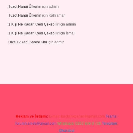
Tuzot Hangi Ülkenin
için
admin
Tuzot Hangi Ülkenin
için
Kahraman
1 Kişi Ne Kadar Kredi Çekebilir
için
admin
1 Kişi Ne Kadar Kredi Çekebilir
için
İsmail
Ülke Tv Yeni Sahibi Kim
için
admin
yeni giriş
tulipbet
Reklam ve İletişim:
E-mail:
backlinkpaneli@gmail.com
Teams:
forumhizmeti@gmail.com
Whatsapp: 0262 606 0 726
Telegram:
@karabul