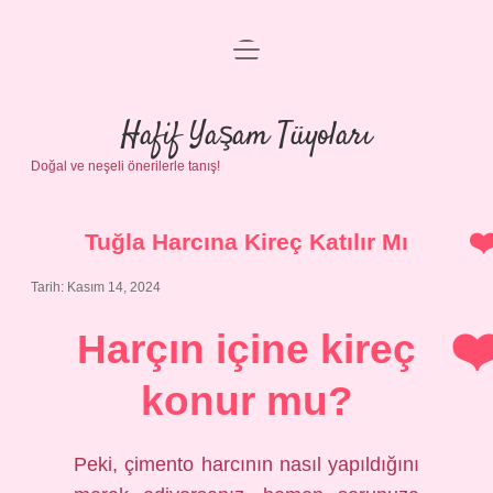
menüyü
Anasayfa
aç
Gizlilik Politikası
Hafif Yaşam Tüyoları
Doğal ve neşeli önerilerle tanış!
Yasal Uyarı
Hakkımızda
Tuğla Harcına Kireç Katılır Mı
Tarih: Kasım 14, 2024
Harçın içine kireç
konur mu?
Peki, çimento harcının nasıl yapıldığını