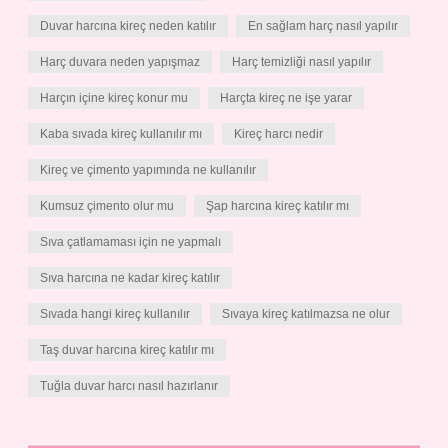
Duvar harcına kireç neden katılır
En sağlam harç nasıl yapılır
Harç duvara neden yapışmaz
Harç temizliği nasıl yapılır
Harçın içine kireç konur mu
Harçta kireç ne işe yarar
Kaba sıvada kireç kullanılır mı
Kireç harcı nedir
Kireç ve çimento yapımında ne kullanılır
Kumsuz çimento olur mu
Şap harcına kireç katılır mı
Sıva çatlamaması için ne yapmalı
Sıva harcına ne kadar kireç katılır
Sıvada hangi kireç kullanılır
Sıvaya kireç katılmazsa ne olur
Taş duvar harcına kireç katılır mı
Tuğla duvar harcı nasıl hazırlanır