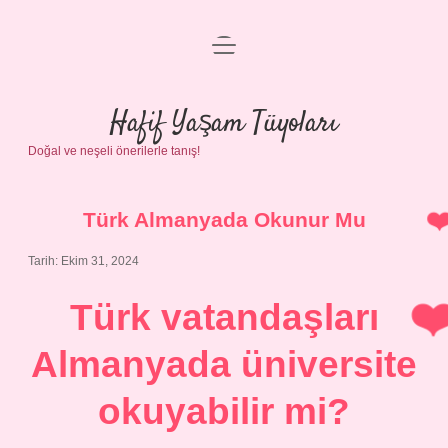
menüyü
Anasayfa
aç
Gizlilik Politikası
Hafif Yaşam Tüyoları
Doğal ve neşeli önerilerle tanış!
Yasal Uyarı
Hakkımızda
Türk Almanyada Okunur Mu
Tarih: Ekim 31, 2024
Türk vatandaşları
Almanyada üniversite
okuyabilir mi?