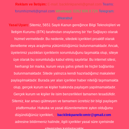
Reklam ve İletişim:
E-mail:
backlinkpaneli@gmail.com
Teams:
forumhizmeti@gmail.com
Whatsapp: 0262 606 0 726
Telegram:
@karabul
Yasal Uyarı:
Sitemiz, 5651 Sayılı Kanun gereğince Bilgi Teknolojileri ve
İletişim Kurumu (BTK) tarafından onaylanmış bir Yer Sağlayıcı olarak
hizmet vermektedir. Bu nedenle, sitedeki içerikleri proaktif olarak
denetleme veya araştırma yükümlülüğümüz bulunmamaktadır. Ancak,
üyelerimiz yazdıkları içeriklerin sorumluluğunu taşımakta olup, siteye
üye olarak bu sorumluluğu kabul etmiş sayılırlar. Bu internet sitesi,
herhangi bir marka, kurum veya şahıs şirketi ile hiçbir bağlantısı
bulunmamaktadır. Sitede yalnızca kendi hazırladığımız makaleler
paylaşılmaktadır. Burada yer alan içerikler haber niteliği taşımamakta
olup, gerçek kurum ve kişiler hakkında paylaşım yapılmamaktadır.
Gerçek kurum ve kişiler ile isim benzerlikleri tamamen tesadüfidir.
Sitemiz, kar amacı gütmeyen ve tamamen ücretsiz bir bilgi paylaşım
platformudur. Hukuka ve yasal düzenlemelere aykırı olduğunu
düşündüğünüz içerikleri,
backlinkpanelicomtr@gmail.com
adresine bildirmeniz halinde, ilgili içerikler yasal süre içerisinde
sitemizden kaldırılacaktır.