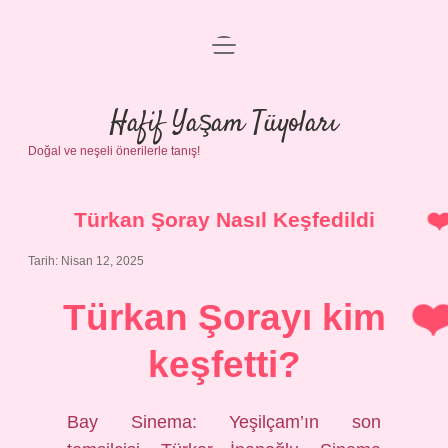
menüyü
Anasayfa
aç
Gizlilik Politikası
Hafif Yaşam Tüyoları
Doğal ve neşeli önerilerle tanış!
Yasal Uyarı
Hakkımızda
Türkan Şoray Nasıl Keşfedildi
Tarih: Nisan 12, 2025
Türkan Şorayı kim
keşfetti?
Bay Sinema: Yeşilçam’ın son