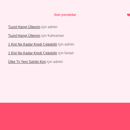
Son yorumlar
Tuzot Hangi Ülkenin
için
admin
Tuzot Hangi Ülkenin
için
Kahraman
1 Kişi Ne Kadar Kredi Çekebilir
için
admin
1 Kişi Ne Kadar Kredi Çekebilir
için
İsmail
Ülke Tv Yeni Sahibi Kim
için
admin
tonbet yeni giriş
tulipbet