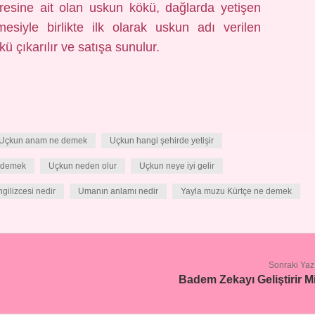
resine ait olan uskun kökü, dağlarda yetişen
mesiyle birlikte ilk olarak uskun adı verilen
ü çıkarılır ve satışa sunulur.
Uçkun anam ne demek
Uçkun hangi şehirde yetişir
 demek
Uçkun neden olur
Uçkun neye iyi gelir
gilizcesi nedir
Umanın anlamı nedir
Yayla muzu Kürtçe ne demek
Sonraki Yaz
Badem Zekayı Geliştirir M