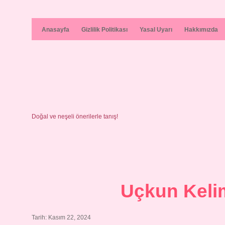
Anasayfa
Gizlilik Politikası
Yasal Uyarı
Hakkımızda
Doğal ve neşeli önerilerle tanış!
Uçkun Keli
Tarih: Kasım 22, 2024