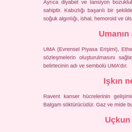
Ayrıca diyabet ve tansiyon bozuklukl
sahiptir. Kabızlığı başarılı bir şekil
soğuk algınlığı, ishal, hemoroid ve ülse
Umanın 
UMA (Evrensel Piyasa Erişimi), Ether
sözleşmelerin oluşturulmasını sağl
belirtecinin adı ve sembolü UMA’dır.
Işkın n
Ravent kanser hücrelerinin gelişimi
Balgam söktürücüdür. Gaz ve mide bulan
Uçkun 