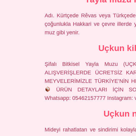
Adı. Kürtçede Rêvas veya Türkçede 
çoğunlukla Hakkari ve çevre illerde y
muz gibi yenir.
Uçkun ki
Şifalı Bitkisel Yayla Muzu (
ALIŞVERİŞLERDE ÜCRETSİZ K
MEYVELERİMİZLE TÜRKİYE’NİN 
ÜRÜN DETAYLARI İÇİN SOS
Whatsapp: 05462157777 Instagram: 
Uçkun n
Mideyi rahatlatan ve sindirimi kolay