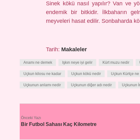
Sinek kökü nasıl yapılır? Van ve yö
endemik bir bitkidir. İlkbaharın gel
meyveleri hasat edilir. Sonbaharda kök
Tarih:
Makaleler
Anamı ne demek
Işkın neye iyi gelir
Kürt muzu nedir
Uçkun kilosu ne kadar
Uçkun kökü nedir
Uçkun Kürtçe ne
Uçkunun anlamı nedir
Uçkunun diğer adı nedir
Uçkunun İn
Önceki Yazı
Bir Futbol Sahası Kaç Kilometre