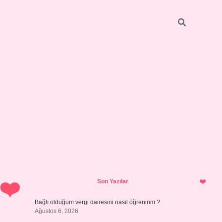
Sidebar
hiltonbet y
Son Yazılar
Bağlı olduğum vergi dairesini nasıl öğrenirim ?
Ağustos 6, 2026