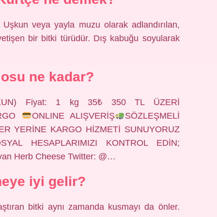
Uşkun veya yayla muzu olarak adlandırılan,
etişen bir bitki türüdür. Dış kabuğu soyularak
losu ne kadar?
UÇKUN) Fiyat: 1 kg 35₺ 350 TL ÜZERİ
ARGO
ONLINE ALIŞVERİŞ
SÖZLEŞMELİ
HER YERİNE KARGO HİZMETİ SUNUYORUZ
YAL HESAPLARIMIZI KONTROL EDİN;
van Herb Cheese Twitter: @…
eye iyi gelir?
laştıran bitki aynı zamanda kusmayı da önler.