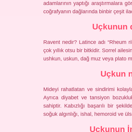
adamlarının yaptığı araştırmalara gö
coğrafyanın dağlarında binbir çeşit ila
Uçkunun d
Ravent nedir? Latince adı “Rheum ribe
çok yıllık otsu bir bitkidir. Sorrel aile
ushkun, uskun, dağ muz veya plato muz
Uçkun n
Mideyi rahatlatan ve sindirimi kolay
Ayrıca diyabet ve tansiyon bozuklukl
sahiptir. Kabızlığı başarılı bir şekil
soğuk algınlığı, ishal, hemoroid ve ülse
Uçkunun İn