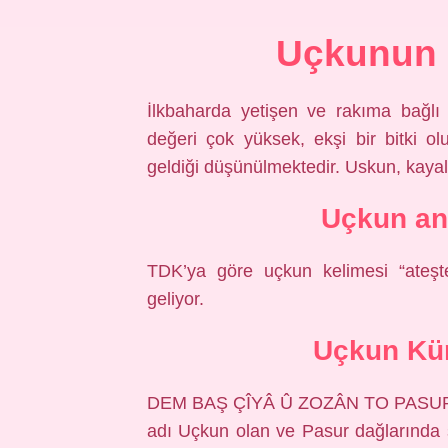
Uçkunun 
İlkbaharda yetişen ve rakıma bağlı
değeri çok yüksek, ekşi bir bitki olu
geldiği düşünülmektedir. Uskun, kayala
Uçkun a
TDK’ya göre uçkun kelimesi “ateşte
geliyor.
Uçkun Kü
DEM BAŞ ÇÎYÂ Û ZOZÂN TO PASUR Da
adı Uçkun olan ve Pasur dağlarında ş