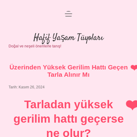
menüyü
Anasayfa
aç
Gizlilik Politikası
Hafif Yaşam Tüyoları
Doğal ve neşeli önerilerle tanış!
Yasal Uyarı
Hakkımızda
Üzerinden Yüksek Gerilim Hattı Geçen
Tarla Alınır Mı
Tarih: Kasım 26, 2024
Tarladan yüksek
gerilim hattı geçerse
ne olur?