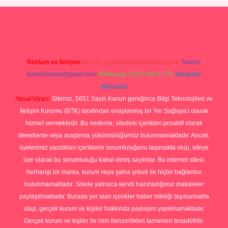
onbet yeni giriş
tulipbet
Reklam ve İletişim:
E-mail:
backlinkpaneli@gmail.com
Teams:
forumhizmeti@gmail.com
Whatsapp: 0262 606 0 726
Telegram:
@karabul
Yasal Uyarı:
Sitemiz, 5651 Sayılı Kanun gereğince Bilgi Teknolojileri ve
İletişim Kurumu (BTK) tarafından onaylanmış bir Yer Sağlayıcı olarak
hizmet vermektedir. Bu nedenle, sitedeki içerikleri proaktif olarak
denetleme veya araştırma yükümlülüğümüz bulunmamaktadır. Ancak,
üyelerimiz yazdıkları içeriklerin sorumluluğunu taşımakta olup, siteye
üye olarak bu sorumluluğu kabul etmiş sayılırlar. Bu internet sitesi,
herhangi bir marka, kurum veya şahıs şirketi ile hiçbir bağlantısı
bulunmamaktadır. Sitede yalnızca kendi hazırladığımız makaleler
paylaşılmaktadır. Burada yer alan içerikler haber niteliği taşımamakta
olup, gerçek kurum ve kişiler hakkında paylaşım yapılmamaktadır.
Gerçek kurum ve kişiler ile isim benzerlikleri tamamen tesadüfidir.