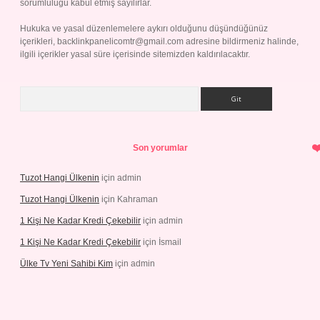
sorumluluğu kabul etmiş sayılırlar.
Hukuka ve yasal düzenlemelere aykırı olduğunu düşündüğünüz
içerikleri,
backlinkpanelicomtr@gmail.com
adresine bildirmeniz halinde,
ilgili içerikler yasal süre içerisinde sitemizden kaldırılacaktır.
Arama
Son yorumlar
Tuzot Hangi Ülkenin
için
admin
Tuzot Hangi Ülkenin
için
Kahraman
1 Kişi Ne Kadar Kredi Çekebilir
için
admin
1 Kişi Ne Kadar Kredi Çekebilir
için
İsmail
Ülke Tv Yeni Sahibi Kim
için
admin