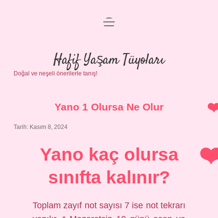
menüyü
Anasayfa
aç
Gizlilik Politikası
Hafif Yaşam Tüyoları
Doğal ve neşeli önerilerle tanış!
Yasal Uyarı
Hakkımızda
Yano 1 Olursa Ne Olur
Tarih: Kasım 8, 2024
Yano kaç olursa
sınıfta kalınır?
Toplam zayıf not sayısı 7 ise not tekrarı