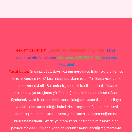
 yeni giriş
tulipbet
Reklam ve İletişim:
E-mail:
backlinkpaneli@gmail.com
Teams:
forumhizmeti@gmail.com
Whatsapp: 0262 606 0 726
Telegram:
@karabul
Yasal Uyarı:
Sitemiz, 5651 Sayılı Kanun gereğince Bilgi Teknolojileri ve
İletişim Kurumu (BTK) tarafından onaylanmış bir Yer Sağlayıcı olarak
hizmet vermektedir. Bu nedenle, sitedeki içerikleri proaktif olarak
denetleme veya araştırma yükümlülüğümüz bulunmamaktadır. Ancak,
üyelerimiz yazdıkları içeriklerin sorumluluğunu taşımakta olup, siteye
üye olarak bu sorumluluğu kabul etmiş sayılırlar. Bu internet sitesi,
herhangi bir marka, kurum veya şahıs şirketi ile hiçbir bağlantısı
bulunmamaktadır. Sitede yalnızca kendi hazırladığımız makaleler
paylaşılmaktadır. Burada yer alan içerikler haber niteliği taşımamakta