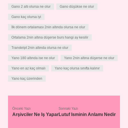
Gano 2 altı olursa ne olur
Gano düşükse ne olur
Gano kaç olursa iyi
İlk dönem ortalaması 2nin altında olursa ne olur
Ortalama 2nin altına düşerse burs hangi ay kesilir
Transkript 2nin altında olursa ne olur
Yano 180 altında ise ne olur
Yano 2nin altına düşerse ne olur
Yano en az kaç olmalı
Yano kaç olursa sınıfta kalınır
Yano kaç üzerinden
Önceki Yazı
Sonraki Yazı
Arşivciler Ne Iş Yapar
Lutuf Isminin Anlamı Nedir