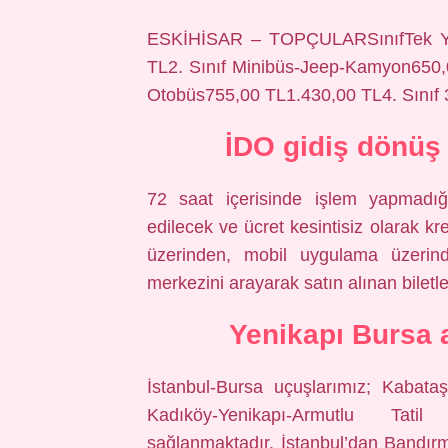
ESKİHİSAR – TOPÇULARSınıfTek Yön
TL2. Sınıf Minibüs-Jeep-Kamyon650,
Otobüs755,00 TL1.430,00 TL4. Sınıf 
İDO gidiş dönüş 
72 saat içerisinde işlem yapmadığın
edilecek ve ücret kesintisiz olarak kre
üzerinden, mobil uygulama üzeri
merkezini arayarak satın alınan biletler
Yenikapı Bursa a
İstanbul-Bursa uçuşlarımız; Kabata
Kadıköy-Yenikapı-Armutlu Tati
sağlanmaktadır. İstanbul’dan Bandır