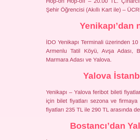
Hop-on Hop-off – 20.00 TL. Çınarcık
Şehir Öğrencisi (Akıllı Kart ile) – Ü
Yenikapı’dan n
İDO Yenikapı Terminali üzerinden 10 
Armenlu Tatil Köyü, Avşa Adası, B
Marmara Adası ve Yalova.
Yalova İstanb
Yenikapı – Yalova feribot bileti fiyatl
için bilet fiyatları sezona ve firmaya
fiyatları 235 TL ile 290 TL arasında d
Bostancı’dan Yal