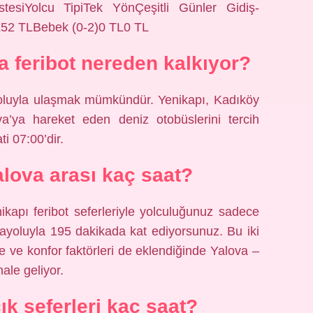
tesiYolcu TipiTek YönÇeşitli Günler Gidiş-
52 TLBebek (0-2)0 TL0 TL
a feribot nereden kalkıyor?
 yoluyla ulaşmak mümkündür. Yenikapı, Kadıköy
a’ya hareket eden deniz otobüslerini tercih
ti 07:00’dir.
alova arası kaç saat?
ikapı feribot seferleriyle yolculuğunuz sadece
ayoluyla 195 dakikada kat ediyorsunuz. Bu iki
e ve konfor faktörleri de eklendiğinde Yalova –
ale geliyor.
k seferleri kaç saat?