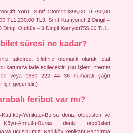
Çift Yön1. Sınıf Otomobil395,00 TL750,00
00 TL1.230,00 TL3. Sınıf Kamyonet 2 Dingil –
3 Dingil Otobüs – 3 Dingil Kamyon755,00 TL1.
bilet süresi ne kadar?
ız takdirde, biletiniz otomatik olarak iptal
di kartınıza iade edilecektir. (Bu işlem internet
nden veya 0850 222 44 36 numaralı çağrı
 için geçerlidir.)
rabalı feribot var mı?
ş-Kadıköy-Yenikapı-Bursa deniz otobüsleri ve
l Köyü-Armutlu-Bursa deniz otobüsleri
ma’ya uçuşlarımız; Kadıköy-Yenikapı-Bandırma