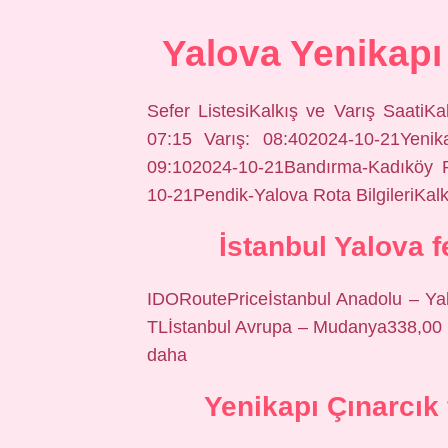
Yalova Yenikapı 
Sefer ListesiKalkış ve Varış SaatiKal
07:15 Varış: 08:402024-10-21Yenika
09:102024-10-21Bandırma-Kadıköy Ro
10-21Pendik-Yalova Rota BilgileriKal
İstanbul Yalova f
IDORoutePriceİstanbul Anadolu – Ya
TLİstanbul Avrupa – Mudanya338,00 
daha
Yenikapı Çınarcık 