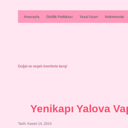
Anasayfa
Gizlilik Politikası
Yasal Uyarı
Hakkımızda
Doğal ve neşeli önerilerle tanış!
Yenikapı Yalova Vap
Tarih: Kasım 14, 2024