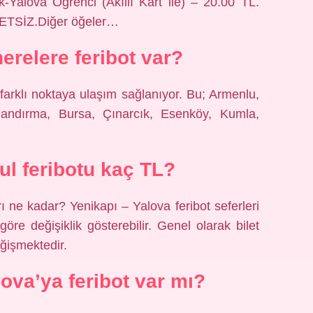
-Yalova Öğrenci (Akıllı Kart ile) – 20.00 TL.
CRETSİZ.Diğer öğeler…
erelere feribot var?
farklı noktaya ulaşım sağlanıyor. Bu; Armenlu,
andırma, Bursa, Çınarcık, Esenköy, Kumla,
ul feribotu kaç TL?
arı ne kadar? Yenikapı – Yalova feribot seferleri
 göre değişiklik gösterebilir. Genel olarak bilet
eğişmektedir.
ova’ya feribot var mı?