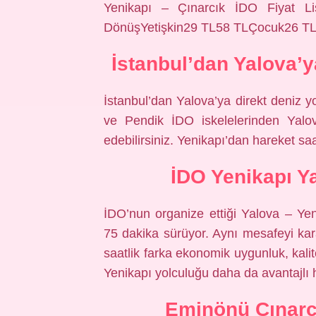
Yenikapı – Çınarcık İDO Fiyat Lis
DönüşYetişkin29 TL58 TLÇocuk26 TL
İstanbul’dan Yalova’y
İstanbul’dan Yalova’ya direkt deniz
ve Pendik İDO iskelelerinden Yalov
edebilirsiniz. Yenikapı’dan hareket saa
İDO Yenikapı Y
İDO’nun organize ettiği Yalova – Yen
75 dakika sürüyor. Aynı mesafeyi kar
saatlik farka ekonomik uygunluk, kalit
Yenikapı yolculuğu daha da avantajlı h
Eminönü Çınarcı