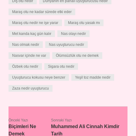
Diş otu nedir
Dünyanın en pahalı uyuşturucusu nedir
Maraş otu ne kadar sürede etki eder
Maraş otu nedir ne işe yarar
Maraş otu yasak mı
Met kanda kaç gün kalır
Nas olayı nedir
Nas olmak nedir
Nas uyuşturucu nedir
Nasvar içinde ne var
Ölümsüzlük otu ne demek
Özbek otu nedir
Sigara otu nedir
Uyuşturucu kokusu neye benzer
Yeşil toz madde nedir
Zaza nedir uyuşturucu
Önceki Yazı
Sonraki Yazı
Biçimleri Ne
Muhammed Ali Cinnah Kimdir
Demek
Tarih