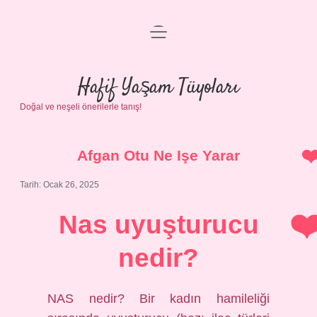
menüyü
Anasayfa
aç
Gizlilik Politikası
Hafif Yaşam Tüyoları
Doğal ve neşeli önerilerle tanış!
Yasal Uyarı
Hakkımızda
Afgan Otu Ne Işe Yarar
Tarih: Ocak 26, 2025
Nas uyuşturucu
nedir?
NAS nedir? Bir kadın hamileliği