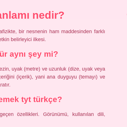
anlamı nedir?
afizikte, bir nesnenin ham maddesinden farklı
kin belirleyici ilkesi.
tür aynı şey mi?
, vezin, uyak (metre) ve uzunluk (dize, uyak veya
 içeriğini (içerik), yani ana duyguyu (temayı) ve
ratır.
emek tyt türkçe?
geçen özellikleri. Görünümü, kullanılan dili,