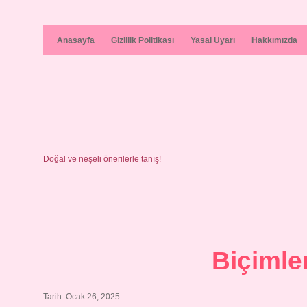
Anasayfa
Gizlilik Politikası
Yasal Uyarı
Hakkımızda
Doğal ve neşeli önerilerle tanış!
Biçimle
Tarih: Ocak 26, 2025