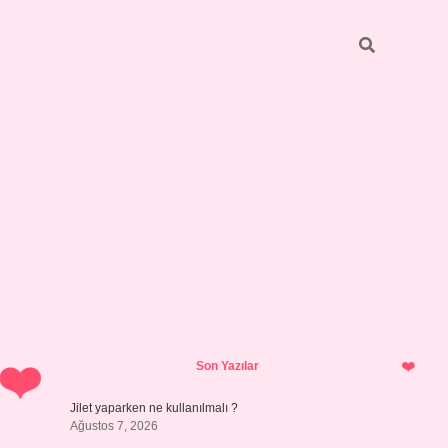
Sidebar
hiltonbet y
Son Yazılar
Jilet yaparken ne kullanılmalı ?
Ağustos 7, 2026