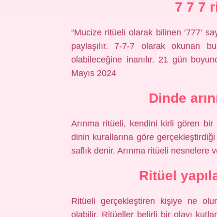
7 7 7 r
“Mucize ritüeli olarak bilinen ‘777’ sa
paylaşılır. 7-7-7 olarak okunan bu
olabileceğine inanılır. 21 gün boyunc
Mayıs 2024
Dinde arı
Arınma ritüeli, kendini kirli gören bi
dinin kurallarına göre gerçekleştirdi
saflık denir. Arınma ritüeli nesnelere v
Ritüel yapıl
Ritüeli gerçekleştiren kişiye ne ol
olabilir. Ritüeller belirli bir olayı 