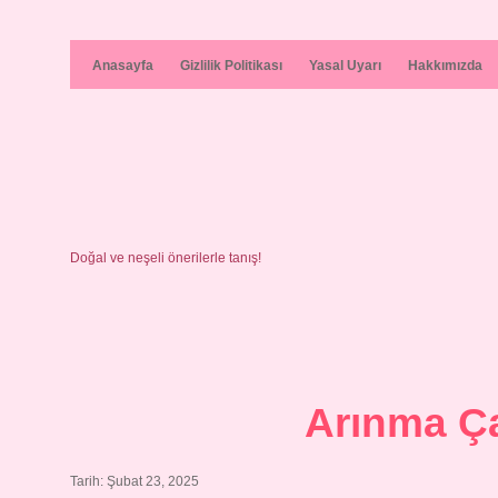
Anasayfa
Gizlilik Politikası
Yasal Uyarı
Hakkımızda
Doğal ve neşeli önerilerle tanış!
Arınma Ça
Tarih: Şubat 23, 2025