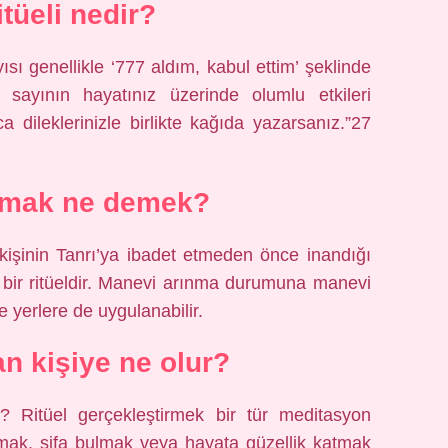
itüeli nedir?
yısı genellikle ‘777 aldım, kabul ettim’ şeklinde
 sayının hayatınız üzerinde olumlu etkileri
a dileklerinizle birlikte kağıda yazarsanız.”27
nmak ne demek?
r kişinin Tanrı’ya ibadet etmeden önce inandığı
ği bir ritüeldir. Manevi arınma durumuna manevi
e yerlere de uygulanabilir.
an kişiye ne olur?
ur? Ritüel gerçekleştirmek bir tür meditasyon
kutlamak, şifa bulmak veya hayata güzellik katmak