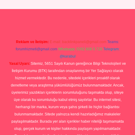
tonbet yeni giriş
tulipbet
Reklam ve İletişim:
E-mail:
backlinkpaneli@gmail.com
Teams:
forumhizmeti@gmail.com
Whatsapp: 0262 606 0 726
Telegram:
@karabul
Yasal Uyarı:
Sitemiz, 5651 Sayılı Kanun gereğince Bilgi Teknolojileri ve
İletişim Kurumu (BTK) tarafından onaylanmış bir Yer Sağlayıcı olarak
hizmet vermektedir. Bu nedenle, sitedeki içerikleri proaktif olarak
denetleme veya araştırma yükümlülüğümüz bulunmamaktadır. Ancak,
üyelerimiz yazdıkları içeriklerin sorumluluğunu taşımakta olup, siteye
üye olarak bu sorumluluğu kabul etmiş sayılırlar. Bu internet sitesi,
herhangi bir marka, kurum veya şahıs şirketi ile hiçbir bağlantısı
bulunmamaktadır. Sitede yalnızca kendi hazırladığımız makaleler
paylaşılmaktadır. Burada yer alan içerikler haber niteliği taşımamakta
olup, gerçek kurum ve kişiler hakkında paylaşım yapılmamaktadır.