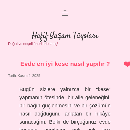
menüyü
Anasayfa
aç
Gizlilik Politikası
Hafif Yaşam Tüyoları
Doğal ve neşeli önerilerle tanış!
Yasal Uyarı
Hakkımızda
Evde en iyi kese nasıl yapılır ?
Tarih: Kasım 4, 2025
Bugün sizlere yalnızca bir “kese”
yapmanın ötesinde, bir aile geleneğini,
bir bağın güçlenmesini ve bir çözümün
nasıl doğduğunu anlatan bir hikâye
sunacağım. Belki de birçoğunuz evde