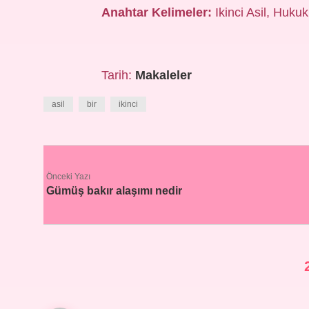
Anahtar Kelimeler:
Ikinci Asil, Hukuk
Tarih:
Makaleler
asil
bir
ikinci
Önceki Yazı
Gümüş bakır alaşımı nedir