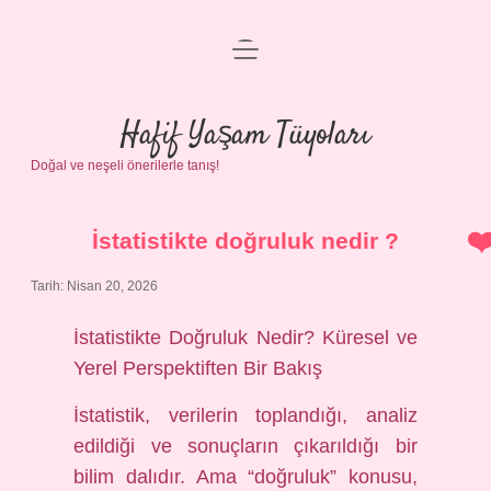
menüyü
Anasayfa
aç
Gizlilik Politikası
Hafif Yaşam Tüyoları
Doğal ve neşeli önerilerle tanış!
Yasal Uyarı
Hakkımızda
İstatistikte doğruluk nedir ?
Tarih: Nisan 20, 2026
İstatistikte Doğruluk Nedir? Küresel ve
Yerel Perspektiften Bir Bakış
İstatistik, verilerin toplandığı, analiz
edildiği ve sonuçların çıkarıldığı bir
bilim dalıdır. Ama “doğruluk” konusu,